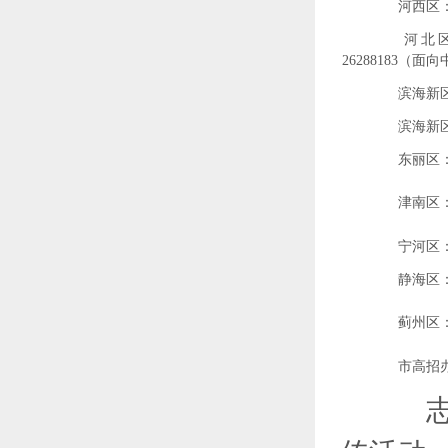
河西区：28
河北区：2
26288183（面
滨海新区（塘
滨海新区（大
东丽区：24
津南区：88
宁河区：69
静海区：28
蓟州区：29
市高招办：2
志愿